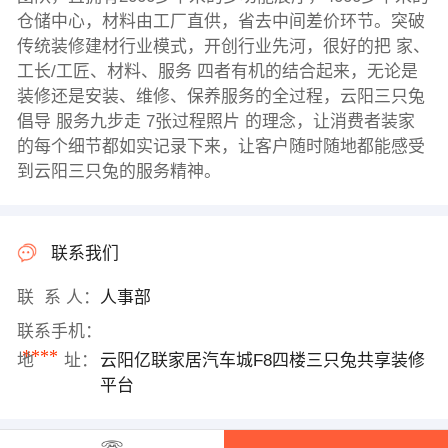
仓储中心，材料由工厂直供，省去中间差价环节。突破
传统装修建材行业模式，开创行业先河，很好的把 家、
工长/工匠、材料、服务 四者有机的结合起来，无论是
装修还是安装、维修、保养服务的全过程，云阳三只兔
倡导 服务九步走 7张过程照片 的理念，让消费者装家
的每个细节都如实记录下来，让客户随时随地都能感受
到云阳三只兔的服务精神。
联系我们
联 系 人：
人事部
联系手机：
****
地 址：
云阳亿联家居汽车城F8四楼三只兔共享装修
平台