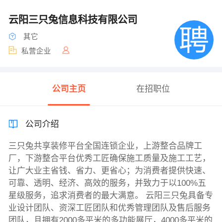
云阳三只兔信息科技有限公司
其它
私营企业
公司主页
在招职位
公司介绍
三只兔共享装修平台全国连锁企业，上游整合品牌工
厂，下游整合平台优秀工匠确保施工质量及施工工艺，
让广大业主省钱、省力、更省心；为消费者提供快速、
可靠、透明、经济、高效的服务，并致力于以100%五
星级服务，追求消费者的最大满意。 云阳三只兔具备专
业设计团队、资深工匠团队和优秀管理团队及售后服务
团队，且拥有2000多平米的多功能展厅，4000多平米的