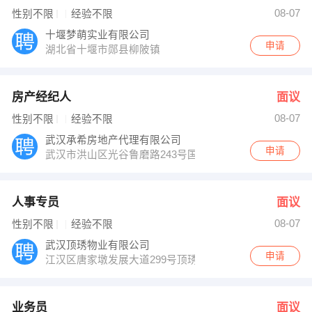
张小姐 发布 [人事专员 ] 招聘信息
08-07
性别不限
经验不限
赵经理 发布 [业务员 ] 招聘信息
梅经理 发布 [行政前台 ] 招聘信息
十堰梦萌实业有限公司
【重庆杰鑫月贝礼母婴护理服务有限公司】 强势入驻
申请
湖北省十堰市郧县柳陂镇
房产经纪人
面议
08-07
性别不限
经验不限
武汉承希房地产代理有限公司
申请
武汉市洪山区光谷鲁磨路243号国光大厦B座2105室
人事专员
面议
08-07
性别不限
经验不限
武汉顶琇物业有限公司
申请
江汉区唐家墩发展大道299号顶琇物业办公室
业务员
面议