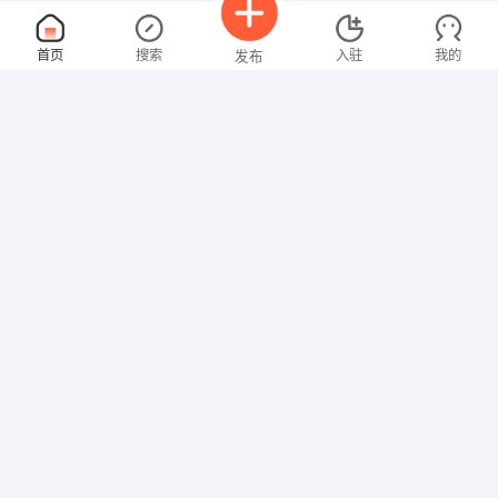
业务员
面议
首页
搜索
入驻
我的
发布
08-07
性别不限
经验不限
重庆聚财塑料管道有限公司
申请
云阳县江口工业区
销售员
面议
招聘信息
求职简历
08-07
性别不限
经验不限
十堰泰通广告公司
申请
汉江中路9号
市场专员
面议
08-07
性别不限
经验不限
武汉极地海洋世界投资有限公司管理分公司
申请
武汉东西湖区金银潭大道96号武汉极地海洋世界