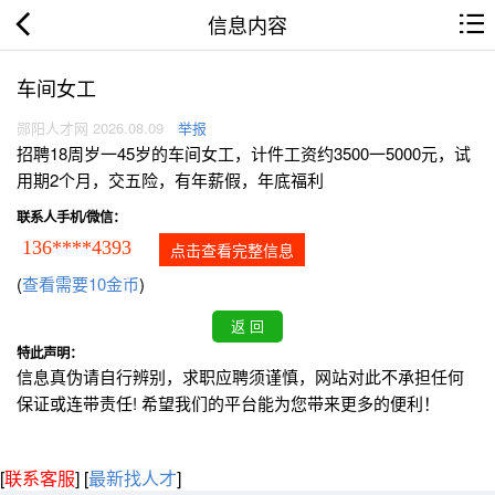
信息内容
车间女工
郧阳人才网 2026.08.09
举报
招聘18周岁一45岁的车间女工，计件工资约3500一5000元，试
用期2个月，交五险，有年薪假，年底福利
联系人手机/微信：
136****4393
点击查看完整信息
(
查看需要10金币
)
特此声明：
信息真伪请自行辨别，求职应聘须谨慎，网站对此不承担任何
保证或连带责任! 希望我们的平台能为您带来更多的便利！
[
联系客服
]
[
最新找人才
]