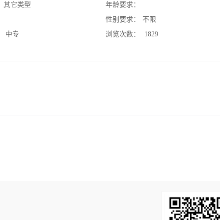
：
其它类型
年龄要求：
：
性别要求：
不限
：
中专
浏览次数：
1829