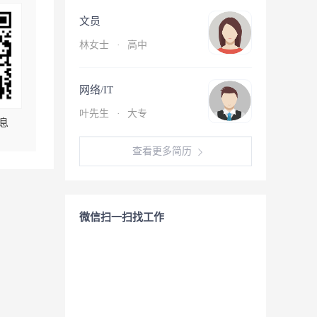
文员
林女士
·
高中
网络/IT
叶先生
·
大专
息
查看更多简历
微信扫一扫找工作