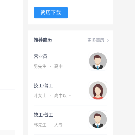
简历下载
推荐简历
更多简历
营业员
男先生
·
高中
技工/普工
叶女士
·
高中以下
技工/普工
林先生
·
大专